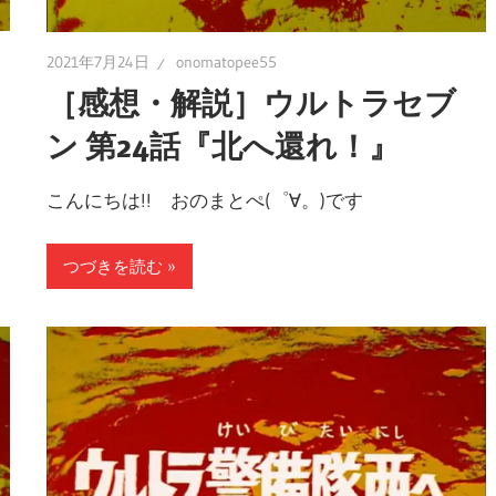
2021年7月24日
onomatopee55
［感想・解説］ウルトラセブ
』
ン 第24話『北へ還れ！』
こんにちは!! おのまとぺ(゜∀。)です
つづきを読む