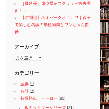
［骨延長］遠位横留スクリュー抜去手
術！！
【訪問記】ネオパークオキナワ｜親子
で楽しむ名護の動植物園とワンちゃん散
歩
アーカイブ
ア
ー
カ
カテゴリー
イ
読書
(1)
ブ
時計
(2)
特撮怪獣・ヒーロー
(91)
仮面ライダーシリーズ
(21)