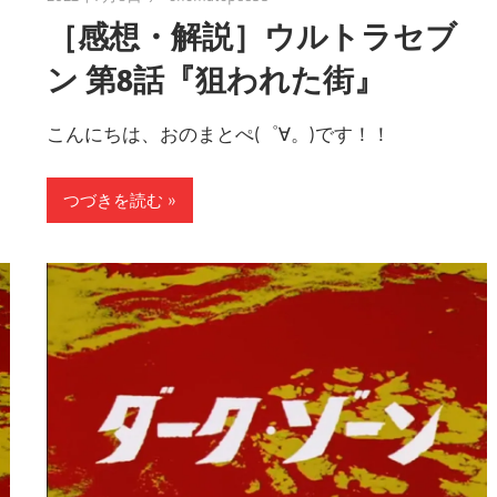
［感想・解説］ウルトラセブ
ン 第8話『狙われた街』
こんにちは、おのまとぺ(゜∀。)です！！
つづきを読む