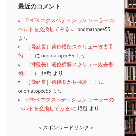
最近のコメント
TIMEX エクスペディション ソーラーの
ベルトを交換してみる
に
onomatopee55
より
［骨延長］遠位横留スクリュー抜去手
術！！
に
onomatopee55
より
［骨延長］遠位横留スクリュー抜去手
術！！
に
炬燵
より
［骨延長］術後８か月検診！！
に
onomatopee55
より
TIMEX エクスペディション ソーラーの
ベルトを交換してみる
に
炬燵
より
＜スポンサードリンク＞