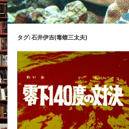
の
ブ
ロ
グ
タグ:
石井伊吉(毒蝮三太夫)