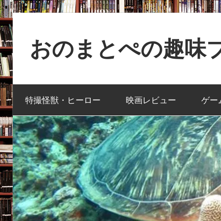
コ
ン
おのまとぺの趣味ブ
テ
ン
特
ツ
撮
へ
特撮怪獣・ヒーロー
映画レビュー
ゲー
と
ス
か
キ
映
ッ
画
プ
と
か
ゲ
ー
ム