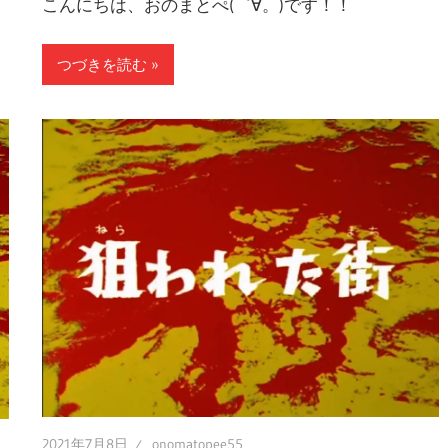
こんにちは、おのまとぺ(゜∀。)です！！
つづきを読む
2021年7月8日
onomatopee55