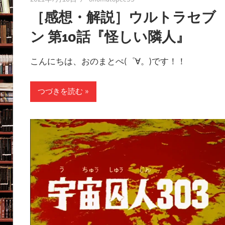
［感想・解説］ウルトラセブ
ン 第10話『怪しい隣人』
こんにちは、おのまとぺ(゜∀。)です！！
つづきを読む