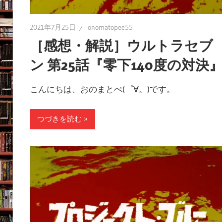
2021年7月25日
onomatopee55
［感想・解説］ウルトラセブ
ン 第25話『零下140度の対決
こんにちは、おのまとぺ(゜∀。)です。
つづきを読む