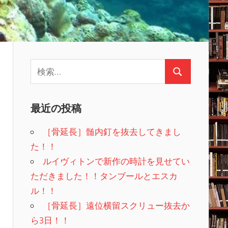
検
検
索:
索
最近の投稿
［骨延長］髄内釘を抜去してきまし
た！！
ルイヴィトンで新作の時計を見せてい
ただきました！！タンブールとエスカ
ル！！
［骨延長］遠位横留スクリュー抜去か
ら3日！！