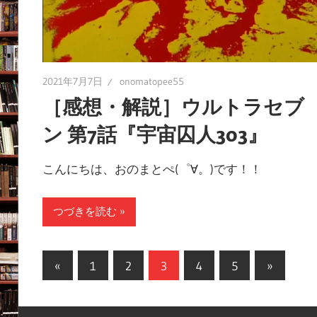
2021年7月7日
onomatopee55
［感想・解説］ウルトラセブ
ン 第7話『宇宙囚人303』
こんにちは、おのまとぺ(゜∀。)です！！
つづきを読む
投
前
次
«
1
2
3
4
5
»
の
の
稿
記
記