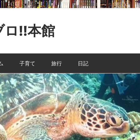
ロ!!本館
ム
子育て
旅行
日記