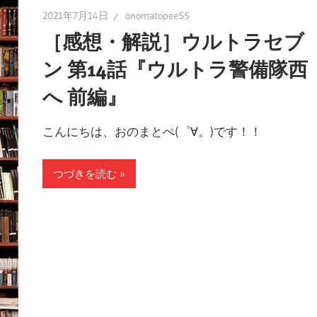
2021年7月14日
onomatopee55
［感想・解説］ウルトラセブ
ン 第14話『ウルトラ警備隊西
へ 前編』
こんにちは、おのまとぺ(゜∀。)です！！
つづきを読む