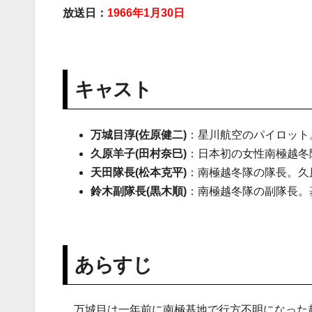
放送日：
1966年1月30日
キャスト
万城目淳
(佐原健二)
：星川航空のパイロット
久原羊子
(田村奈巳)
：日本初の女性南極越冬
天田隊長(松本克平)
：南極越冬隊の隊長。久
鈴木副隊長(黒木順)
：南極越冬隊の副隊長。
あらすじ
万城目は一年前に南極基地で行方不明になった