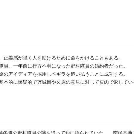
。正義感が強く人を助けるために命をかけることもある。
隊員。一年前に行方不明になった野村隊員の婚約者だった。
原のアイディアを採用しペギラを追い払うことに成功する。
基本的に懐疑的で万城目や久原の意見に対して皮肉で返してい
越冬隊の野村隊員の謎を追って船に揺られていた。 南極基地