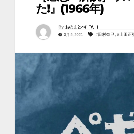
た!』(1966年)
By
おのまとぺ(゜∀。)
,
#田村奈巳
#山田正
3月 5, 2021