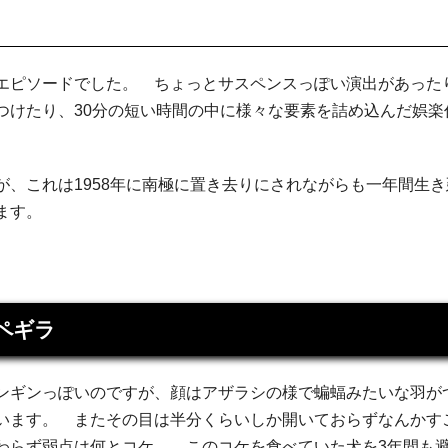
エピソードでした。 ちょっとサスペンスっぽい演出があった
つけたり、30分の短い時間の中に様々な要素を詰め込んだ娯楽
、これは1958年に南極に置き去りにされながらも一年間生き
ます。
ペギラ
ンギンっぽいのですが、顔はアザラシの様で蝙蝠みたいな羽が
います。 またその目は半分くらいしか開いておらずなんかす
わらず弱点は何とコケ。 このコケを食べていた犬を3年間も