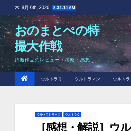
Skip
木. 8月 6th, 2026
8:32:15 AM
to
content
おのまとぺの特
撮大作戦
特撮作品のレビュー・考察・感想
ウルトラＱ
ウルトラマン
ウルトラ
ウルトラシリーズ
ウルトラＱ
［感想・解説］ウル