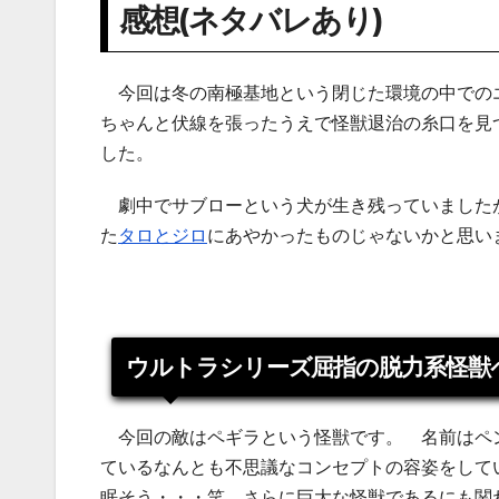
感想(ネタバレあり)
今回は冬の南極基地という閉じた環境の中での
ちゃんと伏線を張ったうえで怪獣退治の糸口を見
した。
劇中でサブローという犬が生き残っていましたが
た
タロとジロ
にあやかったものじゃないかと思い
ウルトラシリーズ屈指の脱力系怪獣
今回の敵はペギラという怪獣です。 名前はペ
ているなんとも不思議なコンセプトの容姿をして
眠そう・・・笑 さらに巨大な怪獣であるにも関