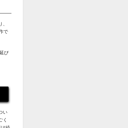
り、
作で
延び
つい
ごく
避け続