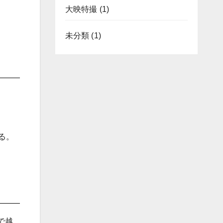
大映特撮
(1)
未分類
(1)
る。
で越