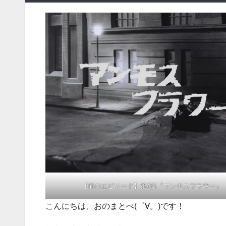
【前のエピソード】第4話『マンモスフラワー』
こんにちは、おのまとぺ(゜∀。)です！