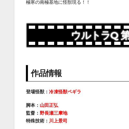
極寒の南極基地に怪獣現る！！
ウルトラQ 
作品情報
登場怪獣：
冷凍怪獣ペギラ
脚本：
山田正弘
監督：
野長瀬三摩地
特殊技術：
川上景司