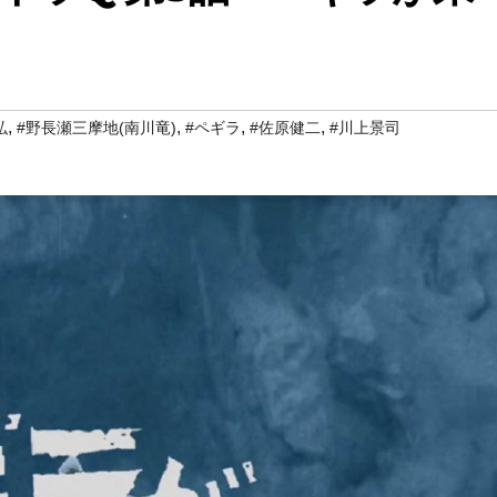
,
,
,
,
弘
#野長瀬三摩地(南川竜)
#ペギラ
#佐原健二
#川上景司