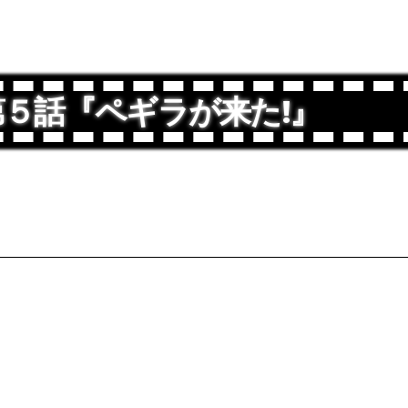
第５話『ペギラが来た!』