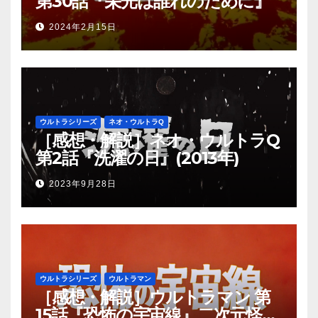
第30話『栄光は誰れのために』
2024年2月15日
ウルトラシリーズ
ネオ・ウルトラQ
［感想・解説］ネオ・ウルトラQ
第2話『洗濯の日』(2013年)
2023年9月28日
ウルトラシリーズ
ウルトラマン
［感想・解説］ウルトラマン 第
15話『恐怖の宇宙線』二次元怪獣