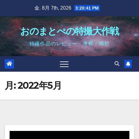
Skip
金. 8月 7th, 2026
3:20:42 PM
to
content
おのまとぺの特撮大作戦
特撮作品のレビュー・考察・感想
月:
2022年5月