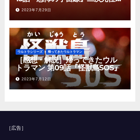
ガヴァドン登場！！
2023年7月29日
ウルトラシリーズ
帰ってきたウルトラマン
［感想・解説］帰ってきたウル
トラマン 第09話『怪獣島SOS』
2023年7月12日
［広告］