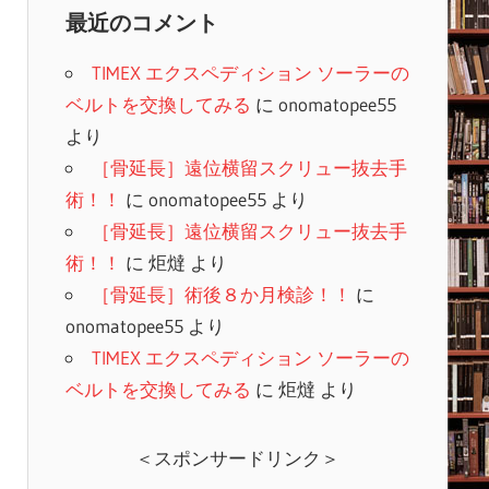
最近のコメント
TIMEX エクスペディション ソーラーの
ベルトを交換してみる
に
onomatopee55
より
［骨延長］遠位横留スクリュー抜去手
術！！
に
onomatopee55
より
［骨延長］遠位横留スクリュー抜去手
術！！
に
炬燵
より
［骨延長］術後８か月検診！！
に
onomatopee55
より
TIMEX エクスペディション ソーラーの
ベルトを交換してみる
に
炬燵
より
＜スポンサードリンク＞