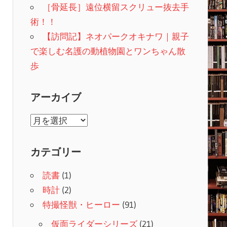
［骨延長］遠位横留スクリュー抜去手
術！！
【訪問記】ネオパークオキナワ｜親子
で楽しむ名護の動植物園とワンちゃん散
歩
アーカイブ
ア
ー
カ
カテゴリー
イ
読書
(1)
ブ
時計
(2)
特撮怪獣・ヒーロー
(91)
仮面ライダーシリーズ
(21)