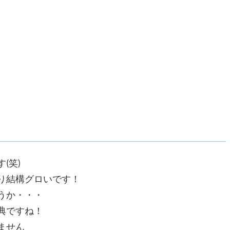
(笑)
り結構グロいです！
いうか・・・
典ですね！
ません