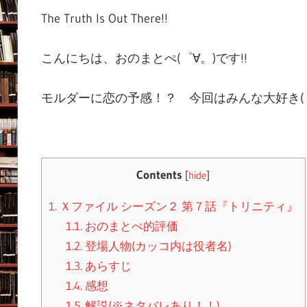
The Truth Is Out There!!
こんにちは、おのまとぺ(゜∀。)です!!
モルダーに恋の予感！？ 今回はみんな大好き(
Contents
[
hide
]
1.
Ｘファイル シーズン２ 第７話『トリニティ』
1.1.
おのまとぺ的評価
1.2.
登場人物(カッコ内は役者名)
1.3.
あらすじ
1.4.
感想
1.5.
解説(※ネタバレあり！！)