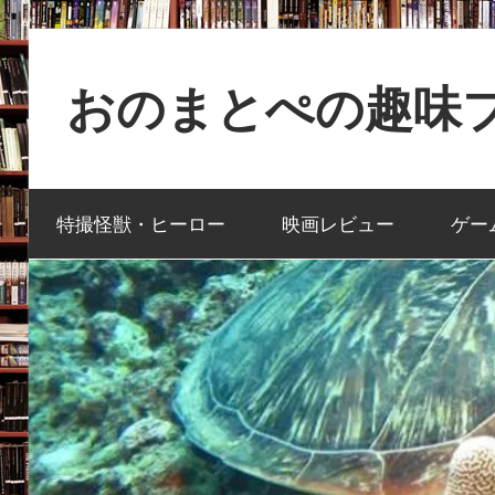
コ
ン
おのまとぺの趣味ブ
テ
ン
特
ツ
撮
へ
特撮怪獣・ヒーロー
映画レビュー
ゲー
と
ス
か
キ
映
ッ
画
プ
と
か
ゲ
ー
ム