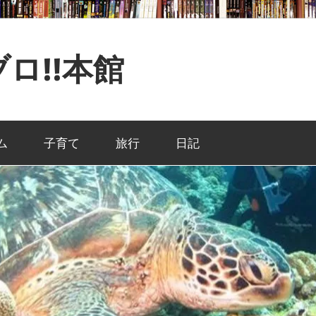
ロ!!本館
ム
子育て
旅行
日記