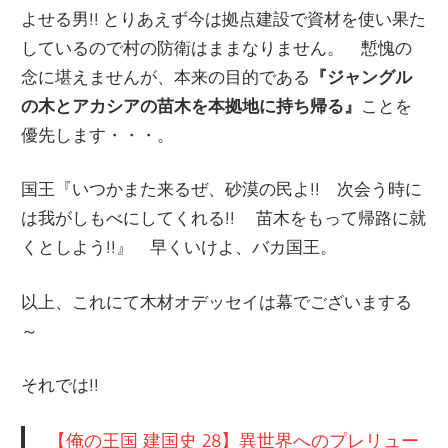
よせる男!! とりあえず今は拠点建設で資材を使い果た
しているので村の防衛はままなりません。 慙愧の
念に堪えませんが、本来の目的である
『ジャングル
の木とアカシアの苗木を本拠地に持ち帰る』
ことを
優先します・・・。
国王『いつかまた来るぜ、砂漠の民よ!! 次会う時に
は我がしもべにしてくれる!! 苗木をもって帰路に就
くとしよう!!』 早くいけよ、バカ国王。
以上、これにて木材オデッセイは幕でございまする
～
それでは!!
【俺の王国 建国史 28】異世界へのプレリュー