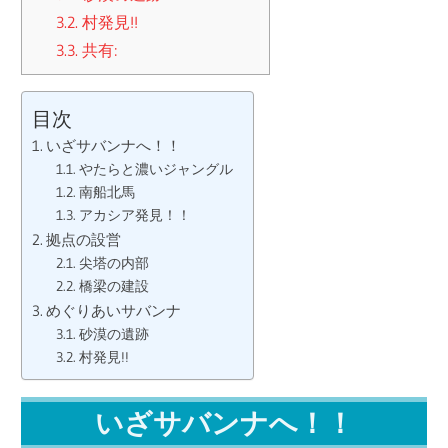
3.2.
村発見!!
3.3.
共有:
目次
いざサバンナへ！！
やたらと濃いジャングル
南船北馬
アカシア発見！！
拠点の設営
尖塔の内部
橋梁の建設
めぐりあいサバンナ
砂漠の遺跡
村発見!!
いざサバンナへ！！