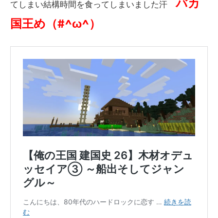
バカ
てしまい結構時間を食ってしまいました汗
国王め（#^ω^）