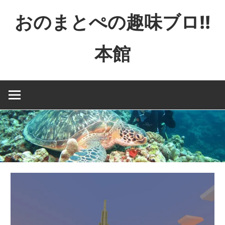
コ
おのまとぺの趣味ブロ!!
ン
テ
本館
ン
ツ
特
へ
撮
ス
と
キ
か
ッ
映
プ
画
と
か
ゲ
ー
ム