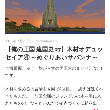
の
ブ
ロ
グ
2018年11月20日
onomatopee55
【俺の王国 建国史 27】木材オデュッ
セイア④ ～めぐりあいサバンナ～
ご機嫌麗しゅう、旅がらすの国王おのまとぺ(゜∀。)
です。
木材を求める大冒険も今回で4回目。 思えば遠くへ
きたもんだ。 前回念願のジャングルの木を手に入
れたものの、なんだかんだで拠点づくりに精を出し