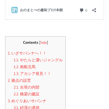
Contents
[
hide
]
1.
いざサバンナへ！！
1.1.
やたらと濃いジャングル
1.2.
南船北馬
1.3.
アカシア発見！！
2.
拠点の設営
2.1.
尖塔の内部
2.2.
橋梁の建設
3.
めぐりあいサバンナ
3.1.
砂漠の遺跡