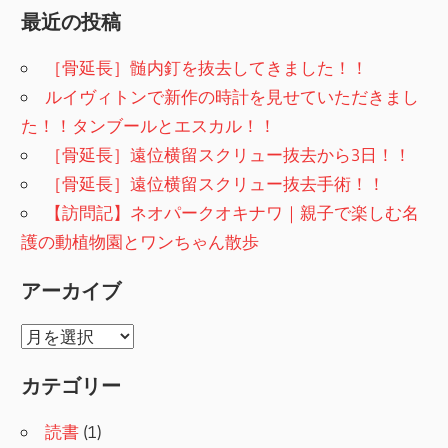
索
最近の投稿
［骨延長］髄内釘を抜去してきました！！
ルイヴィトンで新作の時計を見せていただきまし
た！！タンブールとエスカル！！
［骨延長］遠位横留スクリュー抜去から3日！！
［骨延長］遠位横留スクリュー抜去手術！！
【訪問記】ネオパークオキナワ｜親子で楽しむ名
護の動植物園とワンちゃん散歩
アーカイブ
ア
ー
カテゴリー
カ
イ
読書
(1)