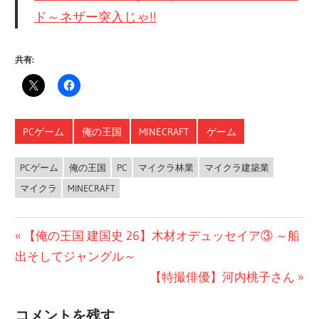
ド～ネザー突入じゃ!!
共有:
PCゲーム
俺の王国
MINECRAFT
ゲーム
PCゲーム
俺の王国
PC
マイクラ林業
マイクラ建築業
マイクラ
MINECRAFT
投
前
【俺の王国 建国史 26】木材オデュッセイア③ ～船
の
出そしてジャングル～
稿
投
次
【特撮俳優】河内桃子さん
ナ
稿:
の
コメントを残す
投