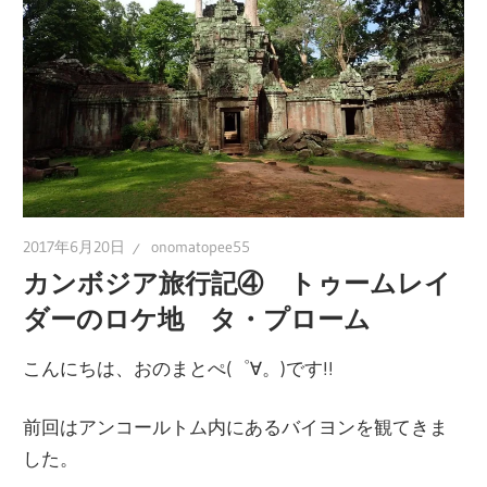
の
ブ
ロ
グ
2017年6月20日
onomatopee55
カンボジア旅行記④ トゥームレイ
ダーのロケ地 タ・プローム
こんにちは、おのまとぺ(゜∀。)です!!
前回はアンコールトム内にあるバイヨンを観てきま
した。