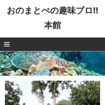
コ
おのまとぺの趣味ブロ!!
ン
テ
本館
ン
ツ
特
へ
撮
ス
と
キ
か
ッ
映
プ
画
と
か
ゲ
ー
ム