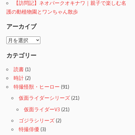
【訪問記】ネオパークオキナワ｜親子で楽しむ名
護の動植物園とワンちゃん散歩
アーカイブ
ア
ー
カテゴリー
カ
イ
読書
(1)
ブ
時計
(2)
特撮怪獣・ヒーロー
(91)
仮面ライダーシリーズ
(21)
仮面ライダーV3
(21)
ゴジラシリーズ
(2)
特撮俳優
(3)