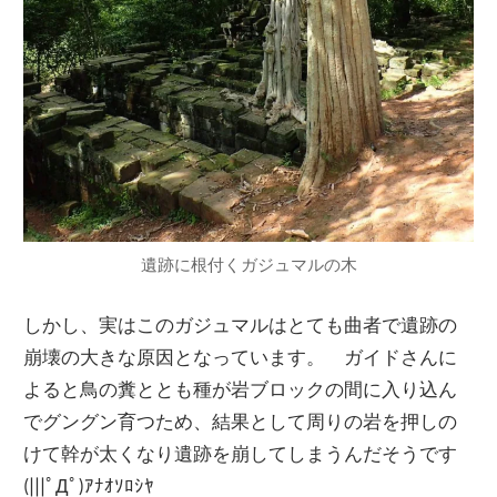
遺跡に根付くガジュマルの木
しかし、実はこのガジュマルはとても曲者で遺跡の
崩壊の大きな原因となっています。 ガイドさんに
よると鳥の糞ととも種が岩ブロックの間に入り込ん
でグングン育つため、結果として周りの岩を押しの
けて幹が太くなり遺跡を崩してしまうんだそうです
(|||ﾟДﾟ)ｱﾅｵｿﾛｼﾔ