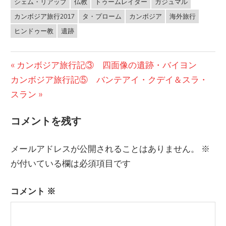
シェム・リアップ
仏教
トゥームレイダー
ガジュマル
カンボジア旅行2017
タ・プローム
カンボジア
海外旅行
ヒンドゥー教
遺跡
投
前
カンボジア旅行記③ 四面像の遺跡・バイヨン
次
の
カンボジア旅行記⑤ バンテアイ・クデイ＆スラ・
稿
の
投
スラン
ナ
投
稿:
コメントを残す
ビ
稿:
ゲ
メールアドレスが公開されることはありません。
※
ー
が付いている欄は必須項目です
シ
コメント
※
ョ
ン