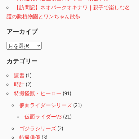
【訪問記】ネオパークオキナワ｜親子で楽しむ名
護の動植物園とワンちゃん散歩
アーカイブ
ア
ー
カテゴリー
カ
イ
読書
(1)
ブ
時計
(2)
特撮怪獣・ヒーロー
(91)
仮面ライダーシリーズ
(21)
仮面ライダーV3
(21)
ゴジラシリーズ
(2)
特撮俳優
(3)