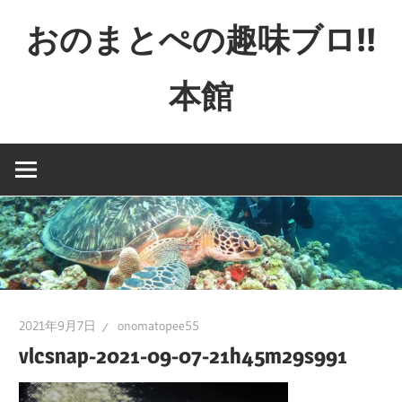
コ
おのまとぺの趣味ブロ!!
ン
テ
本館
ン
ツ
特
へ
撮
ス
と
キ
か
ッ
映
プ
画
と
か
2021年9月7日
onomatopee55
ゲ
vlcsnap-2021-09-07-21h45m29s991
ー
ム