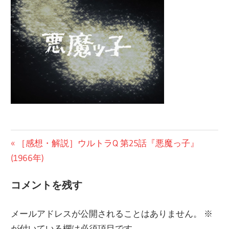
の
ブ
ロ
グ
投
前
［感想・解説］ウルトラQ 第25話『悪魔っ子』
の
(1966年)
稿
投
ナ
コメントを残す
稿:
ビ
メールアドレスが公開されることはありません。
※
ゲ
が付いている欄は必須項目です