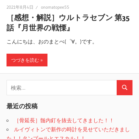
2021年8月4日
onomatopee55
［感想・解説］ウルトラセブン 第35
話『月世界の戦慄』
こんにちは、おのまとぺ(゜∀。)です。
つづきを読む
検
検
索:
索
最近の投稿
［骨延長］髄内釘を抜去してきました！！
ルイヴィトンで新作の時計を見せていただきまし
た！！タンブールとエスカル！！