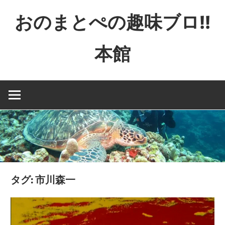
コ
おのまとぺの趣味ブロ!!
ン
テ
本館
ン
ツ
特
へ
撮
ス
と
キ
か
ッ
映
プ
画
と
か
タグ:
市川森一
ゲ
ー
ム