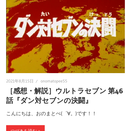
の
ブ
ロ
グ
2021年8月15日
onomatopee55
［感想・解説］ウルトラセブン 第46
話『ダン対セブンの決闘』
こんにちは、おのまとぺ(゜∀。)です！！
つづきを読む