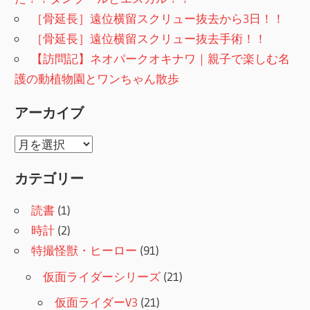
［骨延長］遠位横留スクリュー抜去から3日！！
［骨延長］遠位横留スクリュー抜去手術！！
【訪問記】ネオパークオキナワ｜親子で楽しむ名
護の動植物園とワンちゃん散歩
アーカイブ
ア
ー
カテゴリー
カ
イ
読書
(1)
ブ
時計
(2)
特撮怪獣・ヒーロー
(91)
仮面ライダーシリーズ
(21)
仮面ライダーV3
(21)