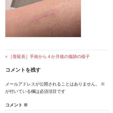
の
ブ
ロ
グ
投
前
［骨延長］手術から４か月後の傷跡の様子
の
稿
コメントを残す
投
ナ
稿:
メールアドレスが公開されることはありません。
※
ビ
が付いている欄は必須項目です
ゲ
ー
コメント
※