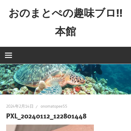
コ
おのまとぺの趣味ブロ!!
ン
テ
本館
ン
ツ
特
へ
撮
ス
と
キ
か
ッ
映
プ
画
と
か
2024年2月14日
onomatopee55
ゲ
PXL_20240112_122801448
ー
ム