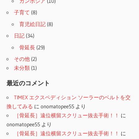
カンボジア
(10)
子育て
(8)
育児絵日記
(8)
日記
(34)
骨延長
(29)
その他
(2)
未分類
(1)
最近のコメント
TIMEX エクスペディション ソーラーのベルトを交
換してみる
に
onomatopee55
より
［骨延長］遠位横留スクリュー抜去手術！！
に
onomatopee55
より
［骨延長］遠位横留スクリュー抜去手術！！
に