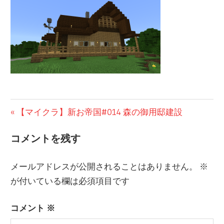
の
ブ
ロ
グ
投
前
【マイクラ】新お帝国#014 森の御用邸建設
の
稿
コメントを残す
投
ナ
稿:
メールアドレスが公開されることはありません。
※
ビ
が付いている欄は必須項目です
ゲ
ー
コメント
※