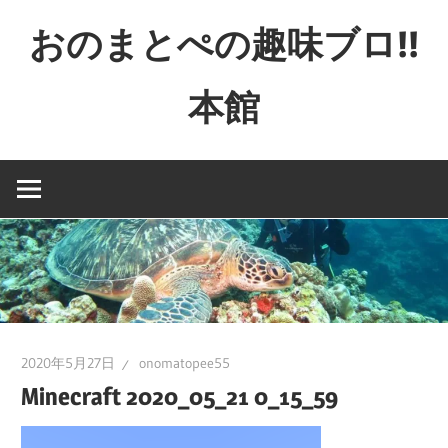
コ
おのまとぺの趣味ブロ!!
ン
テ
本館
ン
ツ
特
へ
撮
ス
と
キ
か
ッ
映
プ
画
と
か
2020年5月27日
onomatopee55
ゲ
Minecraft 2020_05_21 0_15_59
ー
ム