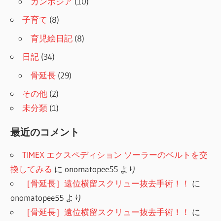
カンボジア
(10)
子育て
(8)
育児絵日記
(8)
日記
(34)
骨延長
(29)
その他
(2)
未分類
(1)
最近のコメント
TIMEX エクスペディション ソーラーのベルトを交
換してみる
に
onomatopee55
より
［骨延長］遠位横留スクリュー抜去手術！！
に
onomatopee55
より
［骨延長］遠位横留スクリュー抜去手術！！
に