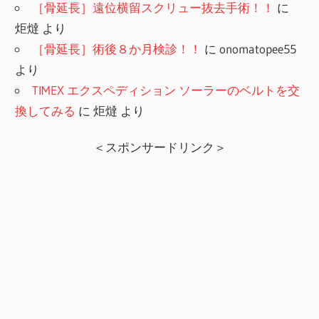
［骨延長］遠位横留スクリュー抜去手術！！
に
炬燵
より
［骨延長］術後８か月検診！！
に
onomatopee55
より
TIMEX エクスペディション ソーラーのベルトを交
換してみる
に
炬燵
より
＜スポンサードリンク＞