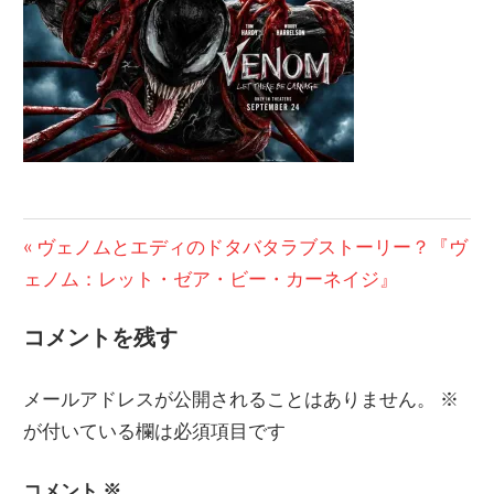
の
ブ
ロ
グ
投
前
ヴェノムとエディのドタバタラブストーリー？『ヴ
の
ェノム：レット・ゼア・ビー・カーネイジ』
稿
投
ナ
コメントを残す
稿:
ビ
メールアドレスが公開されることはありません。
※
ゲ
が付いている欄は必須項目です
ー
コメント
※