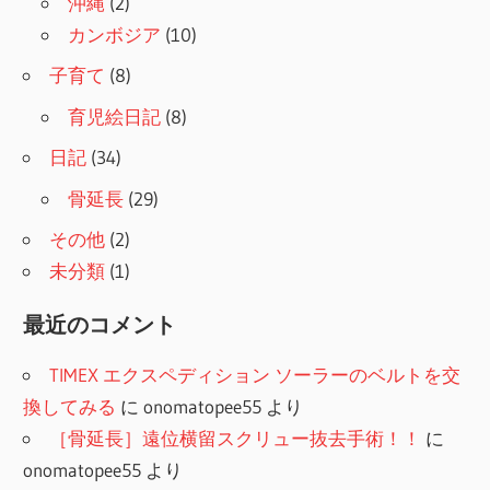
沖縄
(2)
カンボジア
(10)
子育て
(8)
育児絵日記
(8)
日記
(34)
骨延長
(29)
その他
(2)
未分類
(1)
最近のコメント
TIMEX エクスペディション ソーラーのベルトを交
換してみる
に
onomatopee55
より
［骨延長］遠位横留スクリュー抜去手術！！
に
onomatopee55
より