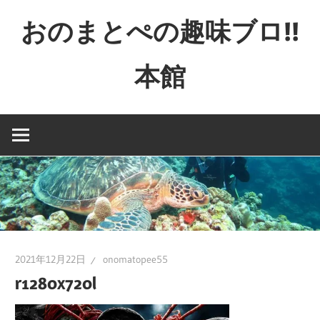
コ
おのまとぺの趣味ブロ!!
ン
テ
本館
ン
ツ
特
へ
撮
ス
と
キ
か
ッ
映
プ
画
と
か
2021年12月22日
onomatopee55
ゲ
r1280x720l
ー
ム