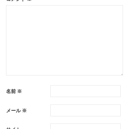
シ
ョ
ン
名前
※
メール
※