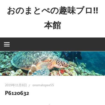
コ
おのまとぺの趣味ブロ!!
ン
テ
本館
ン
ツ
特
へ
撮
ス
と
キ
か
ッ
映
プ
画
と
か
2019年11月8日
onomatopee55
ゲ
P6120632
ー
ム