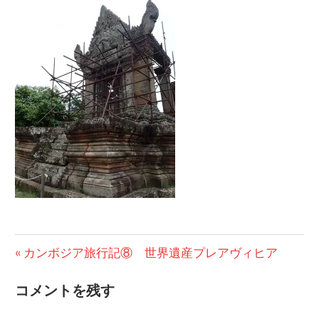
の
ブ
ロ
グ
投
前
カンボジア旅行記⑧ 世界遺産プレアヴィヒア
の
稿
コメントを残す
投
ナ
稿: