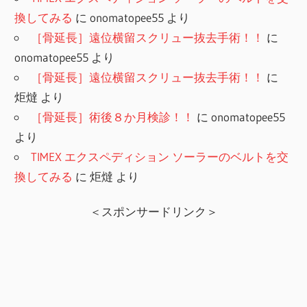
換してみる
に
onomatopee55
より
［骨延長］遠位横留スクリュー抜去手術！！
に
onomatopee55
より
［骨延長］遠位横留スクリュー抜去手術！！
に
炬燵
より
［骨延長］術後８か月検診！！
に
onomatopee55
より
TIMEX エクスペディション ソーラーのベルトを交
換してみる
に
炬燵
より
＜スポンサードリンク＞