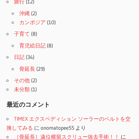
旅行
(12)
沖縄
(2)
カンボジア
(10)
子育て
(8)
育児絵日記
(8)
日記
(34)
骨延長
(29)
その他
(2)
未分類
(1)
最近のコメント
TIMEX エクスペディション ソーラーのベルトを交
換してみる
に
onomatopee55
より
［骨延長］遠位横留スクリュー抜去手術！！
に