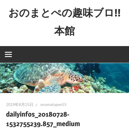
コ
おのまとぺの趣味ブロ!!
ン
テ
本館
ン
ツ
特
へ
撮
ス
と
キ
か
ッ
映
プ
画
と
か
2019年8月15日
onomatopee55
ゲ
dailyinfos_20180728-
ー
1532755239.857_medium
ム