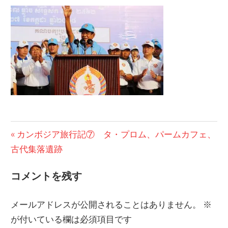
の
ブ
ロ
グ
投
前
カンボジア旅行記⑦ タ・プロム、パームカフェ、
の
古代集落遺跡
稿
投
ナ
コメントを残す
稿:
ビ
メールアドレスが公開されることはありません。
※
ゲ
が付いている欄は必須項目です