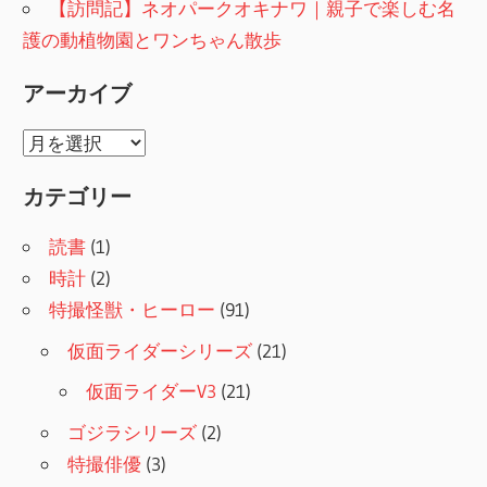
【訪問記】ネオパークオキナワ｜親子で楽しむ名
護の動植物園とワンちゃん散歩
アーカイブ
ア
ー
カテゴリー
カ
イ
読書
(1)
ブ
時計
(2)
特撮怪獣・ヒーロー
(91)
仮面ライダーシリーズ
(21)
仮面ライダーV3
(21)
ゴジラシリーズ
(2)
特撮俳優
(3)