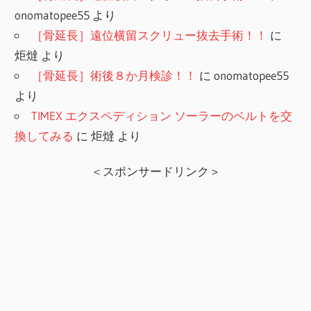
onomatopee55
より
［骨延長］遠位横留スクリュー抜去手術！！
に
炬燵
より
［骨延長］術後８か月検診！！
に
onomatopee55
より
TIMEX エクスペディション ソーラーのベルトを交
換してみる
に
炬燵
より
＜スポンサードリンク＞