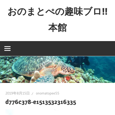
コ
おのまとぺの趣味ブロ!!
ン
テ
本館
ン
ツ
特
へ
撮
ス
と
キ
か
ッ
映
プ
画
と
か
2019年8月15日
onomatopee55
ゲ
d776c378-e1513532316335
ー
ム