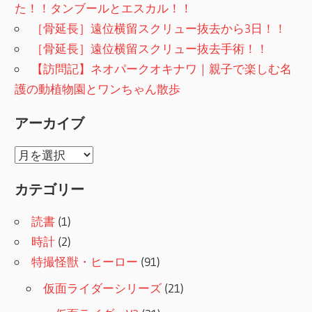
た！！タンブールとエスカル！！
［骨延長］遠位横留スクリュー抜去から3日！！
［骨延長］遠位横留スクリュー抜去手術！！
【訪問記】ネオパークオキナワ｜親子で楽しむ名
護の動植物園とワンちゃん散歩
アーカイブ
ア
ー
カテゴリー
カ
イ
読書
(1)
ブ
時計
(2)
特撮怪獣・ヒーロー
(91)
仮面ライダーシリーズ
(21)