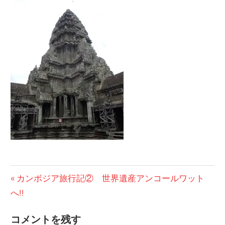
の
ブ
ロ
グ
投
前
カンボジア旅行記② 世界遺産アンコールワット
の
へ!!
稿
投
ナ
コメントを残す
稿: