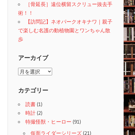
［骨延長］遠位横留スクリュー抜去手
術！！
【訪問記】ネオパークオキナワ｜親子
で楽しむ名護の動植物園とワンちゃん散
歩
アーカイブ
ア
ー
カ
カテゴリー
イ
読書
(1)
ブ
時計
(2)
特撮怪獣・ヒーロー
(91)
仮面ライダーシリーズ
(21)