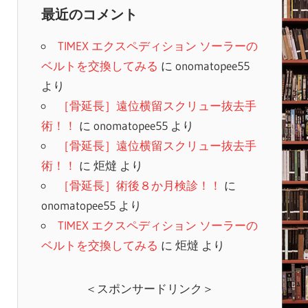
最近のコメント
TIMEX エクスペディション ソーラーの
ベルトを交換してみる
に
onomatopee55
より
［骨延長］遠位横留スクリュー抜去手
術！！
に
onomatopee55
より
［骨延長］遠位横留スクリュー抜去手
術！！
に
炬燵
より
［骨延長］術後８か月検診！！
に
onomatopee55
より
TIMEX エクスペディション ソーラーの
ベルトを交換してみる
に
炬燵
より
＜スポンサードリンク＞