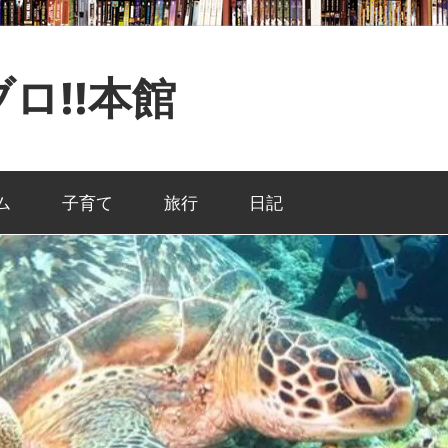
ロ!!本館
ム
子育て
旅行
日記