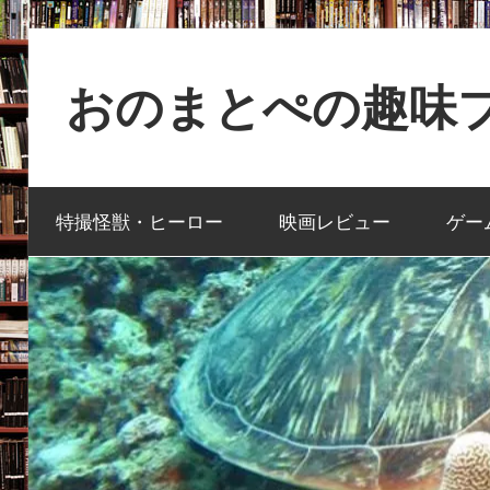
コ
ン
おのまとぺの趣味ブ
テ
ン
特
ツ
撮
へ
特撮怪獣・ヒーロー
映画レビュー
ゲー
と
ス
か
キ
映
ッ
画
プ
と
か
ゲ
ー
ム