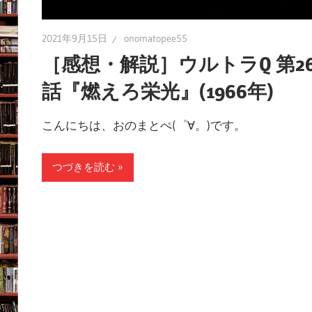
2021年9月15日
onomatopee55
［感想・解説］ウルトラQ 第2
話『燃えろ栄光』(1966年)
こんにちは、おのまとぺ(゜∀。)です。
つづきを読む