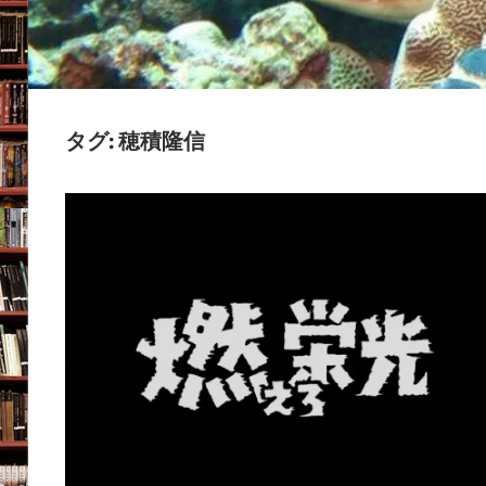
の
ブ
ロ
グ
タグ:
穂積隆信