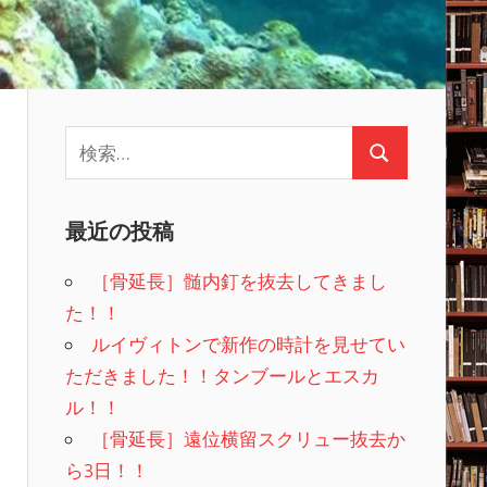
検
検
索:
索
最近の投稿
［骨延長］髄内釘を抜去してきまし
た！！
ルイヴィトンで新作の時計を見せてい
ただきました！！タンブールとエスカ
ル！！
［骨延長］遠位横留スクリュー抜去か
ら3日！！