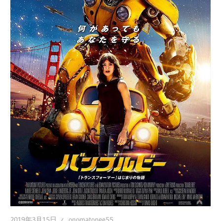
の
ブ
ロ
グ
2019年3月15日
onomatopee55