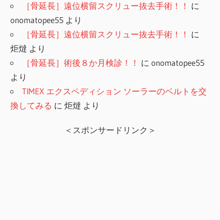
［骨延長］遠位横留スクリュー抜去手術！！
に
onomatopee55
より
［骨延長］遠位横留スクリュー抜去手術！！
に
炬燵
より
［骨延長］術後８か月検診！！
に
onomatopee55
より
TIMEX エクスペディション ソーラーのベルトを交
換してみる
に
炬燵
より
＜スポンサードリンク＞