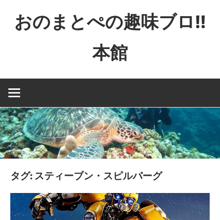
コ
おのまとぺの趣味ブロ!!
ン
テ
本館
ン
ツ
特
へ
撮
ス
と
キ
か
ッ
映
プ
画
と
か
タグ:
スティーブン・スピルバーグ
ゲ
ー
ム