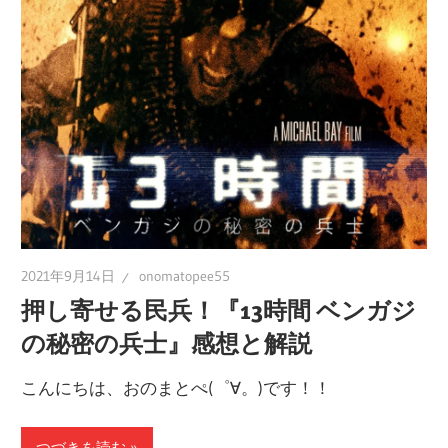
の
ブ
ロ
グ
2021年9月14日
onomatopee55
押し寄せる民兵！『13時間 ベンガジ
の秘密の兵士』感想と解説
こんにちは、おのまとぺ(゜∀。)です！！
つづきを読む