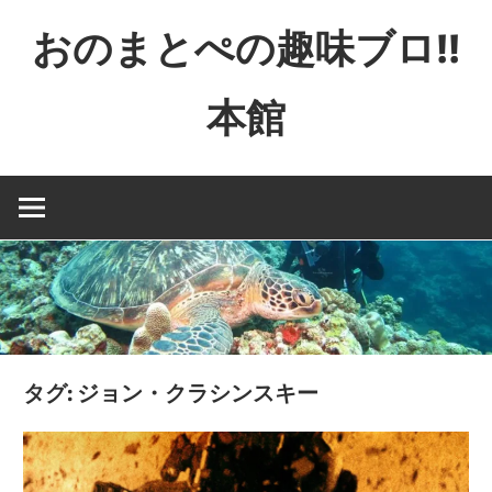
コ
おのまとぺの趣味ブロ!!
ン
テ
本館
ン
ツ
特
へ
撮
ス
と
キ
か
ッ
映
プ
画
と
か
タグ:
ジョン・クラシンスキー
ゲ
ー
ム