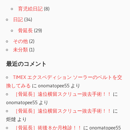
育児絵日記
(8)
日記
(34)
骨延長
(29)
その他
(2)
未分類
(1)
最近のコメント
TIMEX エクスペディション ソーラーのベルトを交
換してみる
に
onomatopee55
より
［骨延長］遠位横留スクリュー抜去手術！！
に
onomatopee55
より
［骨延長］遠位横留スクリュー抜去手術！！
に
炬燵
より
［骨延長］術後８か月検診！！
に
onomatopee55