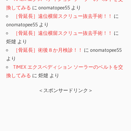
換してみる
に
onomatopee55
より
［骨延長］遠位横留スクリュー抜去手術！！
に
onomatopee55
より
［骨延長］遠位横留スクリュー抜去手術！！
に
炬燵
より
［骨延長］術後８か月検診！！
に
onomatopee55
より
TIMEX エクスペディション ソーラーのベルトを交
換してみる
に
炬燵
より
＜スポンサードリンク＞