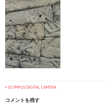
の
ブ
ロ
グ
投
前
OLYMPUS DIGITAL CAMERA
の
稿
コメントを残す
投
ナ
稿: