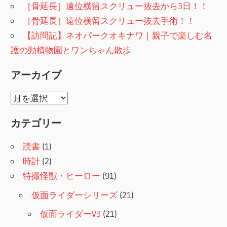
［骨延長］遠位横留スクリュー抜去から3日！！
［骨延長］遠位横留スクリュー抜去手術！！
【訪問記】ネオパークオキナワ｜親子で楽しむ名
護の動植物園とワンちゃん散歩
アーカイブ
ア
ー
カテゴリー
カ
イ
読書
(1)
ブ
時計
(2)
特撮怪獣・ヒーロー
(91)
仮面ライダーシリーズ
(21)
仮面ライダーV3
(21)