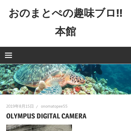
コ
おのまとぺの趣味ブロ!!
ン
テ
本館
ン
ツ
特
へ
撮
ス
と
キ
か
ッ
映
プ
画
と
か
2019年8月15日
onomatopee55
ゲ
OLYMPUS DIGITAL CAMERA
ー
ム