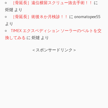
［骨延長］遠位横留スクリュー抜去手術！！
に
炬燵
より
［骨延長］術後８か月検診！！
に
onomatopee55
より
TIMEX エクスペディション ソーラーのベルトを交
換してみる
に
炬燵
より
＜スポンサードリンク＞