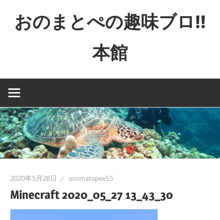
コ
おのまとぺの趣味ブロ!!
ン
テ
本館
ン
ツ
特
へ
撮
ス
と
キ
か
ッ
映
プ
画
と
か
2020年5月28日
onomatopee55
ゲ
Minecraft 2020_05_27 13_43_30
ー
ム