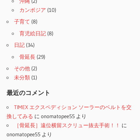
沖縄
(2)
カンボジア
(10)
子育て
(8)
育児絵日記
(8)
日記
(34)
骨延長
(29)
その他
(2)
未分類
(1)
最近のコメント
TIMEX エクスペディション ソーラーのベルトを交
換してみる
に
onomatopee55
より
［骨延長］遠位横留スクリュー抜去手術！！
に
onomatopee55
より