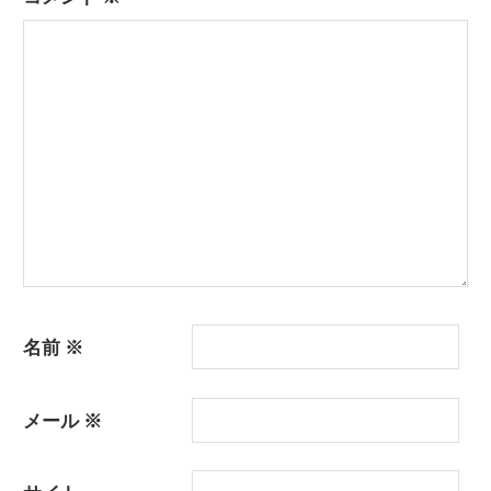
シ
ョ
ン
名前
※
メール
※