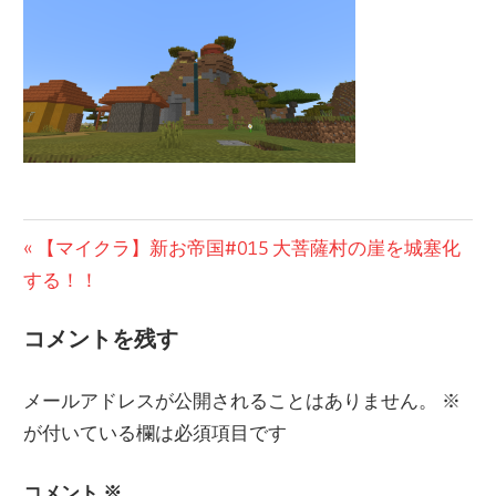
の
ブ
ロ
グ
投
前
【マイクラ】新お帝国#015 大菩薩村の崖を城塞化
の
する！！
稿
投
ナ
コメントを残す
稿:
ビ
メールアドレスが公開されることはありません。
※
ゲ
が付いている欄は必須項目です
ー
コメント
※