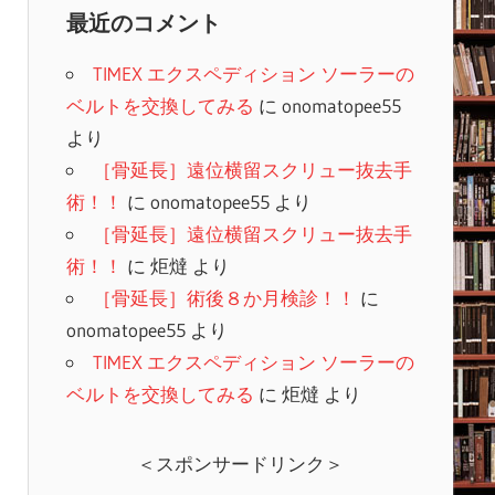
最近のコメント
TIMEX エクスペディション ソーラーの
ベルトを交換してみる
に
onomatopee55
より
［骨延長］遠位横留スクリュー抜去手
術！！
に
onomatopee55
より
［骨延長］遠位横留スクリュー抜去手
術！！
に
炬燵
より
［骨延長］術後８か月検診！！
に
onomatopee55
より
TIMEX エクスペディション ソーラーの
ベルトを交換してみる
に
炬燵
より
＜スポンサードリンク＞