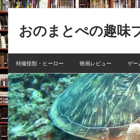
コ
ン
おのまとぺの趣味ブ
テ
ン
特
ツ
撮
へ
特撮怪獣・ヒーロー
映画レビュー
ゲー
と
ス
か
キ
映
ッ
画
プ
と
か
ゲ
ー
ム