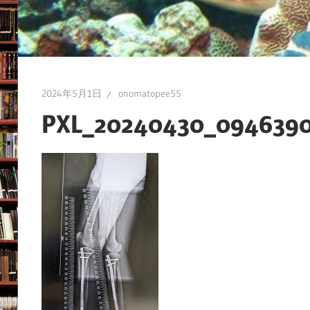
の
ブ
ロ
グ
2024年5月1日
onomatopee55
PXL_20240430_094639