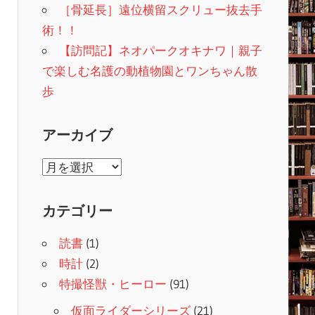
［骨延長］遠位横留スクリュー抜去手
術！！
【訪問記】ネオパークオキナワ｜親子
で楽しむ名護の動植物園とワンちゃん散
歩
アーカイブ
ア
ー
カ
カテゴリー
イ
読書
(1)
ブ
時計
(2)
特撮怪獣・ヒーロー
(91)
仮面ライダーシリーズ
(21)