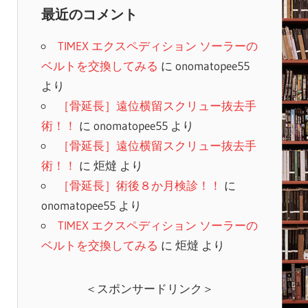
最近のコメント
TIMEX エクスペディション ソーラーの
ベルトを交換してみる
に
onomatopee55
より
［骨延長］遠位横留スクリュー抜去手
術！！
に
onomatopee55
より
［骨延長］遠位横留スクリュー抜去手
術！！
に
炬燵
より
［骨延長］術後８か月検診！！
に
onomatopee55
より
TIMEX エクスペディション ソーラーの
ベルトを交換してみる
に
炬燵
より
＜スポンサードリンク＞