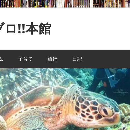
ロ!!本館
ム
子育て
旅行
日記