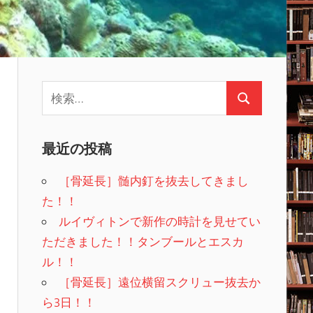
検
検
索:
索
最近の投稿
［骨延長］髄内釘を抜去してきまし
た！！
ルイヴィトンで新作の時計を見せてい
ただきました！！タンブールとエスカ
ル！！
［骨延長］遠位横留スクリュー抜去か
ら3日！！