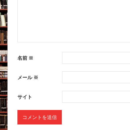
ン
名前
※
メール
※
サイト