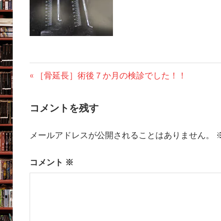
投
前
［骨延長］術後７か月の検診でした！！
の
稿
投
コメントを残す
ナ
稿:
ビ
メールアドレスが公開されることはありません。
ゲ
コメント
※
ー
シ
ョ