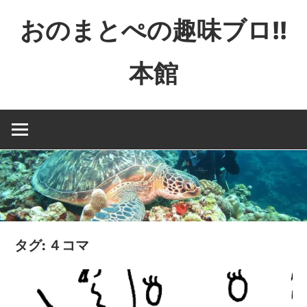
コ
おのまとぺの趣味ブロ!!
ン
テ
本館
ン
ツ
特
へ
撮
ス
と
キ
か
ッ
映
プ
画
と
か
タグ:
４コマ
ゲ
ー
ム