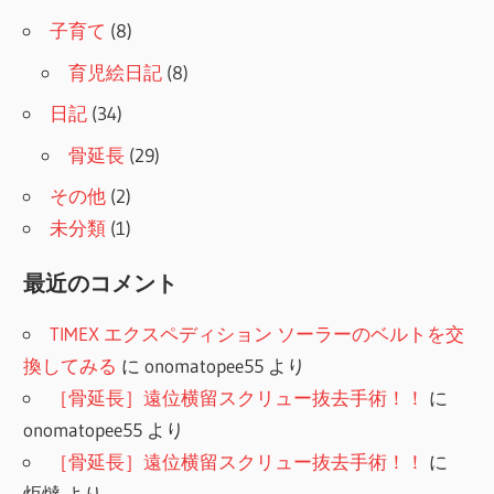
子育て
(8)
育児絵日記
(8)
日記
(34)
骨延長
(29)
その他
(2)
未分類
(1)
最近のコメント
TIMEX エクスペディション ソーラーのベルトを交
換してみる
に
onomatopee55
より
［骨延長］遠位横留スクリュー抜去手術！！
に
onomatopee55
より
［骨延長］遠位横留スクリュー抜去手術！！
に
炬燵
より