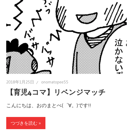
の
ブ
ロ
グ
2018年1月25日
onomatopee55
【育児4コマ】リベンジマッチ
こんにちは、おのまとぺ(゜∀。)です!!
つづきを読む