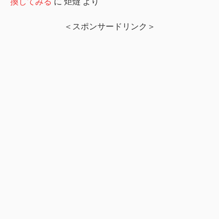
換してみる
に
炬燵
より
＜スポンサードリンク＞