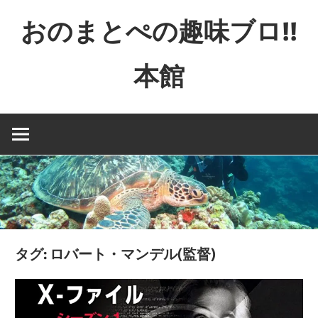
コ
おのまとぺの趣味ブロ!!
ン
テ
本館
ン
ツ
特
へ
撮
ス
と
キ
か
ッ
映
プ
画
と
か
タグ:
ロバート・マンデル(監督)
ゲ
ー
ム