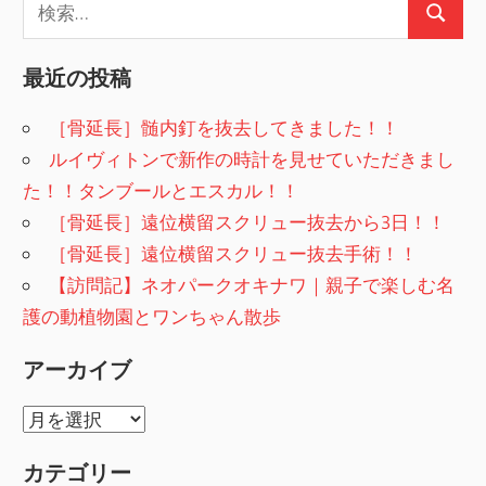
検
検
索:
索
最近の投稿
［骨延長］髄内釘を抜去してきました！！
ルイヴィトンで新作の時計を見せていただきまし
た！！タンブールとエスカル！！
［骨延長］遠位横留スクリュー抜去から3日！！
［骨延長］遠位横留スクリュー抜去手術！！
【訪問記】ネオパークオキナワ｜親子で楽しむ名
護の動植物園とワンちゃん散歩
アーカイブ
ア
ー
カテゴリー
カ