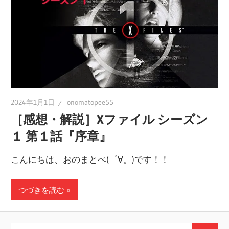
の
ブ
ロ
グ
2024年1月1日
onomatopee55
［感想・解説］Xファイル シーズン
１ 第１話『序章』
こんにちは、おのまとぺ(゜∀。)です！！
つづきを読む