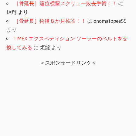
［骨延長］遠位横留スクリュー抜去手術！！
に
炬燵
より
［骨延長］術後８か月検診！！
に
onomatopee55
より
TIMEX エクスペディション ソーラーのベルトを交
換してみる
に
炬燵
より
＜スポンサードリンク＞