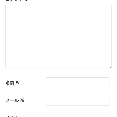
シ
ョ
ン
名前
※
メール
※