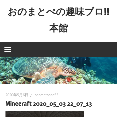
コ
おのまとぺの趣味ブロ!!
ン
テ
本館
ン
ツ
特
へ
撮
ス
と
キ
か
ッ
映
プ
画
と
か
2020年5月6日
onomatopee55
ゲ
Minecraft 2020_05_03 22_07_13
ー
ム