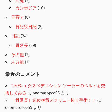
沖縄
(2)
カンボジア
(10)
子育て
(8)
育児絵日記
(8)
日記
(34)
骨延長
(29)
その他
(2)
未分類
(1)
最近のコメント
TIMEX エクスペディション ソーラーのベルトを交
換してみる
に
onomatopee55
より
［骨延長］遠位横留スクリュー抜去手術！！
に
onomatopee55
より