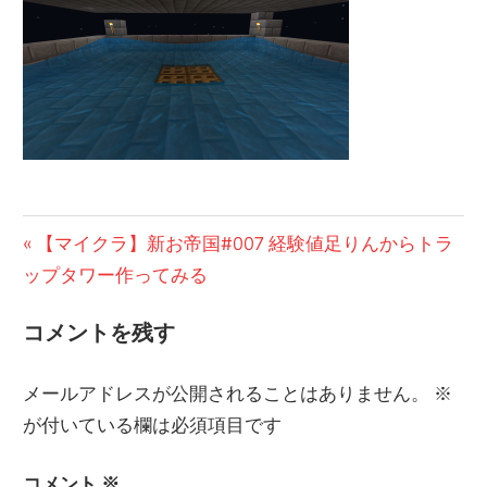
の
ブ
ロ
グ
投
前
【マイクラ】新お帝国#007 経験値足りんからトラ
の
ップタワー作ってみる
稿
投
ナ
コメントを残す
稿:
ビ
メールアドレスが公開されることはありません。
※
ゲ
が付いている欄は必須項目です
ー
コメント
※