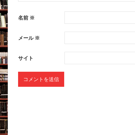
名前
※
メール
※
サイト