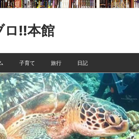
ロ!!本館
ム
子育て
旅行
日記