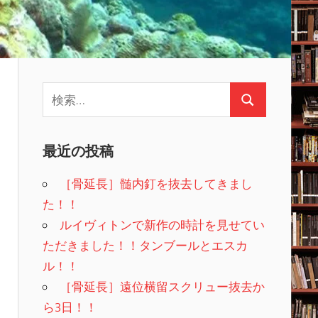
検
検
索:
索
最近の投稿
［骨延長］髄内釘を抜去してきまし
た！！
ルイヴィトンで新作の時計を見せてい
ただきました！！タンブールとエスカ
ル！！
［骨延長］遠位横留スクリュー抜去か
ら3日！！