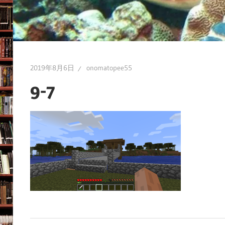
の
ブ
ロ
グ
2019年8月6日
onomatopee55
9-7