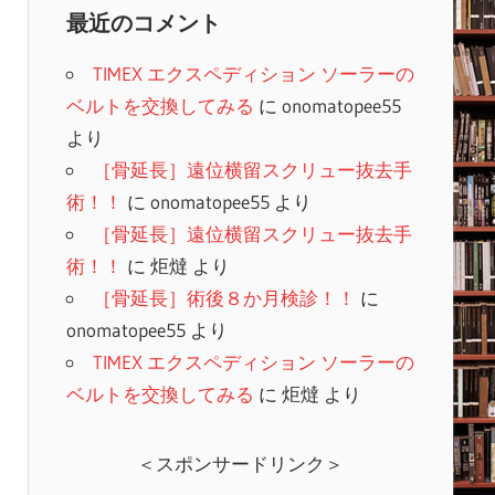
最近のコメント
TIMEX エクスペディション ソーラーの
ベルトを交換してみる
に
onomatopee55
より
［骨延長］遠位横留スクリュー抜去手
術！！
に
onomatopee55
より
［骨延長］遠位横留スクリュー抜去手
術！！
に
炬燵
より
［骨延長］術後８か月検診！！
に
onomatopee55
より
TIMEX エクスペディション ソーラーの
ベルトを交換してみる
に
炬燵
より
＜スポンサードリンク＞