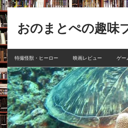
コ
ン
おのまとぺの趣味ブ
テ
ン
特
ツ
撮
へ
特撮怪獣・ヒーロー
映画レビュー
ゲー
と
ス
か
キ
映
ッ
画
プ
と
か
ゲ
ー
ム