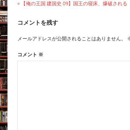
投
前
【俺の王国 建国史 09】国王の寝床、爆破される
の
稿
投
コメントを残す
ナ
稿:
ビ
メールアドレスが公開されることはありません。
ゲ
コメント
※
ー
シ
ョ
ン