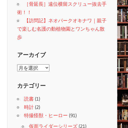
［骨延長］遠位横留スクリュー抜去手
術！！
【訪問記】ネオパークオキナワ｜親子
で楽しむ名護の動植物園とワンちゃん散
歩
アーカイブ
ア
ー
カ
カテゴリー
イ
読書
(1)
ブ
時計
(2)
特撮怪獣・ヒーロー
(91)
仮面ライダーシリーズ
(21)