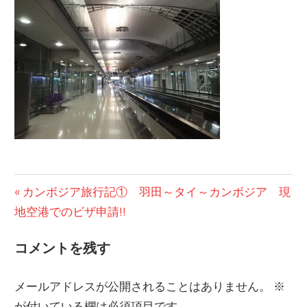
の
ブ
ロ
グ
投
前
カンボジア旅行記① 羽田～タイ～カンボジア 現
の
地空港でのビザ申請!!
稿
投
ナ
コメントを残す
稿:
ビ
メールアドレスが公開されることはありません。
※
ゲ
が付いている欄は必須項目です