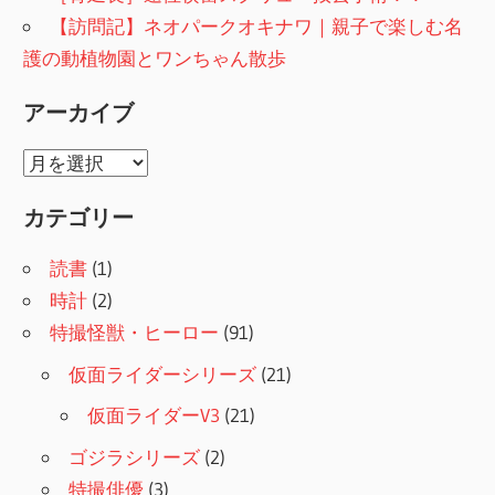
【訪問記】ネオパークオキナワ｜親子で楽しむ名
護の動植物園とワンちゃん散歩
アーカイブ
ア
ー
カテゴリー
カ
イ
読書
(1)
ブ
時計
(2)
特撮怪獣・ヒーロー
(91)
仮面ライダーシリーズ
(21)
仮面ライダーV3
(21)
ゴジラシリーズ
(2)
特撮俳優
(3)