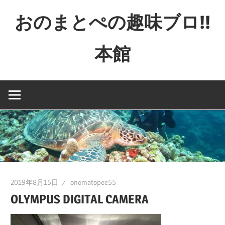
コ
おのまとぺの趣味ブロ!!
ン
テ
本館
ン
ツ
特
へ
撮
ス
と
キ
か
ッ
映
プ
画
と
か
2019年8月15日
onomatopee55
ゲ
OLYMPUS DIGITAL CAMERA
ー
ム