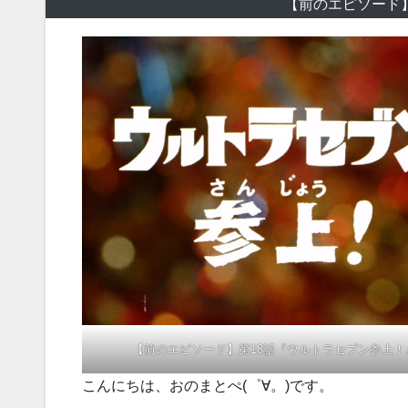
【前のエピソード
【前のエピソード】第18話『ウルトラセブン参上！
こんにちは、おのまとぺ(゜∀。)です。