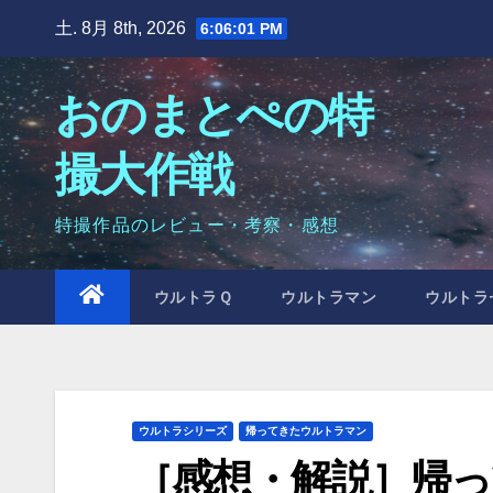
Skip
土. 8月 8th, 2026
6:06:03 PM
to
content
おのまとぺの特
撮大作戦
特撮作品のレビュー・考察・感想
ウルトラＱ
ウルトラマン
ウルトラ
ウルトラシリーズ
帰ってきたウルトラマン
［感想・解説］帰っ