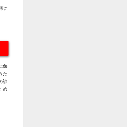
壊に
に飾
うた
め誰
ため