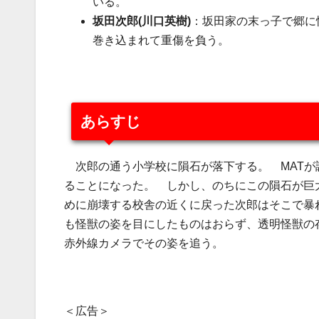
いる。
坂田次郎
(川口英樹)
：坂田家の末っ子で郷に
巻き込まれて重傷を負う。
あらすじ
次郎の通う小学校に隕石が落下する。 MATが
ることになった。 しかし、のちにこの隕石が巨
めに崩壊する校舎の近くに戻った次郎はそこで暴
も怪獣の姿を目にしたものはおらず、透明怪獣の
赤外線カメラでその姿を追う。
＜広告＞