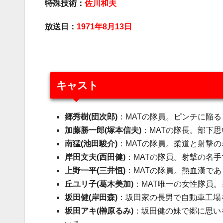
特殊技術：
佐川和夫
放送日：
1971年8月13日
キャスト
郷秀樹
(団次郎)
：MATの隊員。ピンチに陥
加藤勝一郎
(塚本信夫)
：MATの隊長。部下
南猛
(池田駿介)
：MATの隊員。柔道と射撃
岸田文夫
(西田健)
：MATの隊員。射撃の名
上野一平
(三井恒)
：MATの隊員。熱血漢で
丘ユリ子
(葛木美加)
：MAT唯一の女性隊員
坂田健(岸田森)
：坂田家の長男で自動車工場
坂田アキ(榊原るみ)
：坂田健の妹で郷に思い