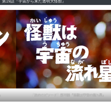
】第19話『宇宙から来た透明大怪獣』
』
【次のエピソード】第20話『怪獣は宇宙の流れ星』