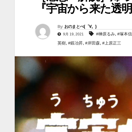
『宇宙から来た透明
By
おのまとぺ(゜∀。)
,
#榊原るみ
#塚本
9月 19, 2021
,
,
,
英樹
#鍛冶昇
#岸田森
#上原正三