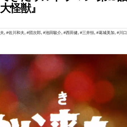
大怪獣』
,
,
,
,
,
,
,
信夫
#佐川和夫
#団次郎
#池田駿介
#西田健
#三井恒
#葛城美加
#川口